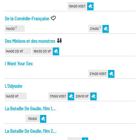
19h00 VOST
De la Comédie-Française
T
T
14h30
21h00
Des Minions et des monstres
14h00 2D VF
16h30 2D VF
I Want Your Sex
21h00 VOST
L'Odyssée
14h30 VF
17h50 VOST
20h10 VF
La Bataille De Gaulle, film 1...
15h50
La Bataille De Gaulle, film 2...