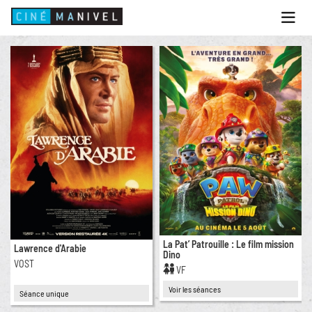
Ouvri
le
menu
ACCUEIL
PROGRAMME
ANIMATIONS
CINÉ CAFÉ | RESTAURANT
PRESTATIONS
INFOS PRATIQUES
La Pat’ Patrouille : Le film mission
Lawrence d'Arabie
Dino
VOST
VF
Voir les séances
Séance unique