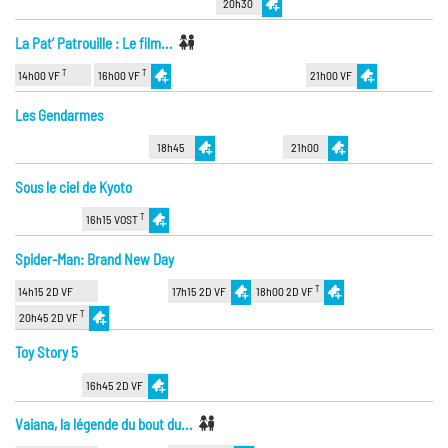
20h30
La Pat’ Patrouille : Le film...
T
T
14h00 VF
16h00 VF
21h00 VF
Les Gendarmes
18h45
21h00
Sous le ciel de Kyoto
T
16h15 VOST
Spider-Man: Brand New Day
T
14h15 2D VF
17h15 2D VF
18h00 2D VF
T
20h45 2D VF
Toy Story 5
16h45 2D VF
Vaiana, la légende du bout du...