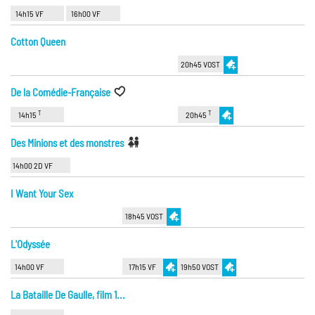
14h15 VF
16h00 VF
Cotton Queen
20h45 VOST
De la Comédie-Française
T
T
14h15
20h45
Des Minions et des monstres
14h00 2D VF
I Want Your Sex
18h45 VOST
L'Odyssée
14h00 VF
17h15 VF
19h50 VOST
La Bataille De Gaulle, film 1...