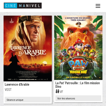
Ouvri
le
menu
ACCUEIL
PROGRAMME
ANIMATIONS
CINÉ CAFÉ | RESTAURANT
PRESTATIONS
INFOS PRATIQUES
La Pat’ Patrouille : Le film mission
Lawrence d'Arabie
Dino
VOST
VF
Voir les séances
Séance unique