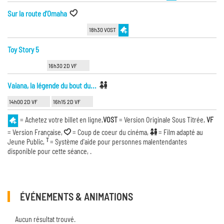
Sur la route d’Omaha
18h30 VOST
Toy Story 5
16h30 2D VF
Vaiana, la légende du bout du...
14h00 2D VF
16h15 2D VF
= Achetez votre billet en ligne,
VOST
= Version Originale Sous Titrée,
VF
= Version Française,
= Coup de coeur du cinéma,
= Film adapté au
T
Jeune Public,
= Système d'aide pour personnes malentendantes
disponible pour cette séance, .
ÉVÉNEMENTS & ANIMATIONS
Aucun résultat trouvé.