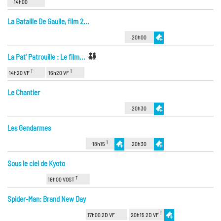
14h00
La Bataille De Gaulle, film 2...
20h00
La Pat’ Patrouille : Le film...
T
T
14h20 VF
16h20 VF
Le Chantier
20h30
Les Gendarmes
T
18h15
20h30
Sous le ciel de Kyoto
T
16h00 VOST
Spider-Man: Brand New Day
T
17h00 2D VF
20h15 2D VF