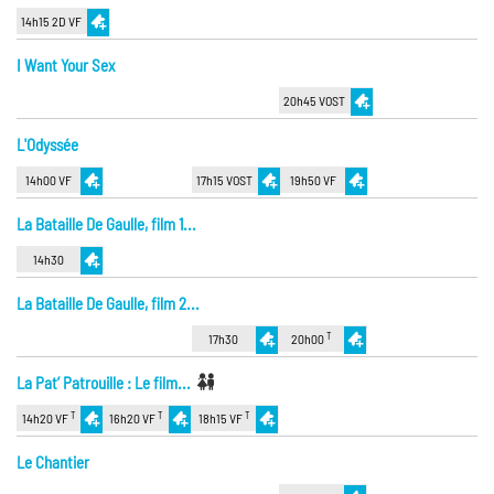
14h15 2D VF
I Want Your Sex
20h45 VOST
L'Odyssée
14h00 VF
17h15 VOST
19h50 VF
La Bataille De Gaulle, film 1...
14h30
La Bataille De Gaulle, film 2...
T
17h30
20h00
La Pat’ Patrouille : Le film...
T
T
T
14h20 VF
16h20 VF
18h15 VF
Le Chantier