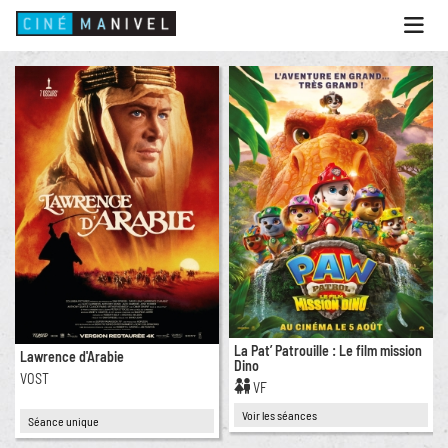
Ouvri
le
menu
ACCUEIL
PROGRAMME
ANIMATIONS
CINÉ CAFÉ | RESTAURANT
PRESTATIONS
INFOS PRATIQUES
La Pat’ Patrouille : Le film mission
Lawrence d'Arabie
Dino
VOST
VF
Voir les séances
Séance unique