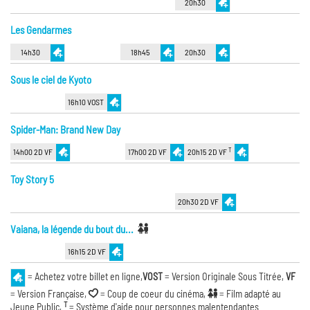
20h30
Les Gendarmes
14h30
18h45
20h30
Sous le ciel de Kyoto
16h10 VOST
Spider-Man: Brand New Day
T
14h00 2D VF
17h00 2D VF
20h15 2D VF
Toy Story 5
20h30 2D VF
Vaiana, la légende du bout du...
16h15 2D VF
= Achetez votre billet en ligne,
VOST
= Version Originale Sous Titrée,
VF
= Version Française,
= Coup de coeur du cinéma,
= Film adapté au
T
Jeune Public,
= Système d'aide pour personnes malentendantes