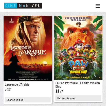
Ouvri
le
menu
ACCUEIL
PROGRAMME
ANIMATIONS
CINÉ CAFÉ | RESTAURANT
PRESTATIONS
INFOS PRATIQUES
La Pat’ Patrouille : Le film mission
Lawrence d'Arabie
Dino
VOST
VF
Voir les séances
Séance unique