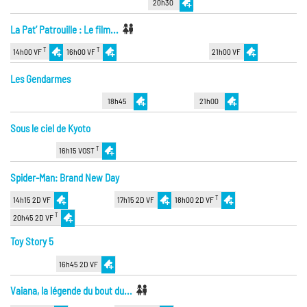
20h30
La Pat’ Patrouille : Le film...
T
T
14h00 VF
16h00 VF
21h00 VF
Les Gendarmes
18h45
21h00
Sous le ciel de Kyoto
T
16h15 VOST
Spider-Man: Brand New Day
T
14h15 2D VF
17h15 2D VF
18h00 2D VF
T
20h45 2D VF
Toy Story 5
16h45 2D VF
Vaiana, la légende du bout du...