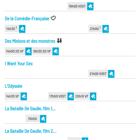
19h00 VOST
De la Comédie-Française
T
T
14h30
21h00
Des Minions et des monstres
14h00 2D VF
16h30 2D VF
I Want Your Sex
21h00 VOST
L'Odyssée
14h30 VF
17h50 VOST
20h10 VF
La Bataille De Gaulle, film 1...
15h50
La Bataille De Gaulle, film 2...