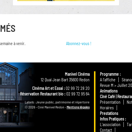
RMÉS
semaine à venir.
Abonnez-vous !
Manivel Cinéma
Programme
12 Quai Jean Bart 35600 Redon
A l'affiche
Séance
Revue M > Juillet 2
Cinéma Art et Essai :
02 99 72 28 20
Animations
Réservation Restaurant bio :
02 99 72 95 64
Ciné Café | Restaura
Présentation
Not
Labels : Jeune public, patrimoine et répertoire
© 2026 - Ciné Manivel Redon -
Mentions légales
Horaires
Prestations
Infos Pratiques
L'association
Tar
Contact