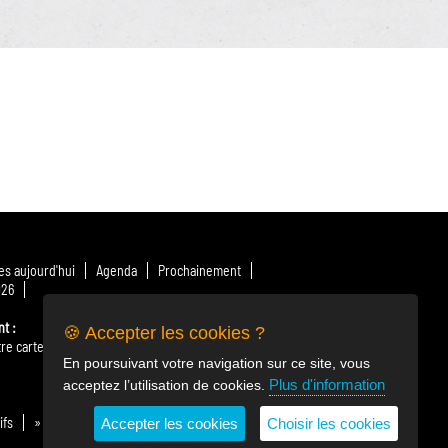
s aujourd'hui
Agenda
Prochainement
026
nt
🍪 Accepter les cookies ?
re carte
» Télécharger le menu
Nos producteurs
En poursuivant votre navigation sur ce site, vous
Plus d'information
acceptez l’utilisation de cookies.
ifs
» Billetterie en ligne
Horaires & plan d'accès
Accepter les cookies
Choisir les cookies