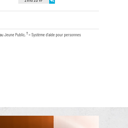
21h10 2D VF
T
 au Jeune Public,
= Système d'aide pour personnes