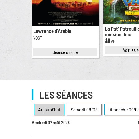
ntures de
La Pat’ Patrouille
Lawrence d'Arabie
mission Dino
VOST
VF
ique
Voir les 
Séance unique
LES SÉANCES
Aujourd'hui
Sam
edi
08/08
Dim
anche
09/0
Vendredi 07 août 2026