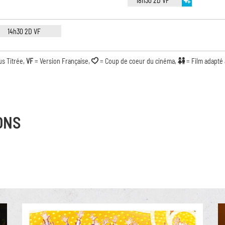
18h30 2D VF
14h30 2D VF
us Titrée,
VF
= Version Française,
= Coup de coeur du cinéma,
= Film adapté
ONS