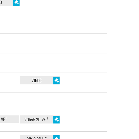
0
21h00
T
T
D VF
20h45 2D VF