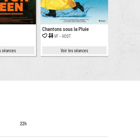
Chantons sous la Pluie
C'est arrivé
VF - VOST
es séances
Voir les séances
Séa
22h