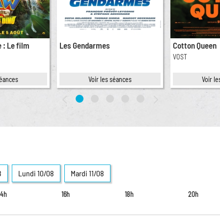
 : Le film
Les Gendarmes
Cotton Queen
VOST
séances
Voir les séances
Voir l
8
Lun
di
10/08
Mar
di
11/08
14h
16h
18h
20h