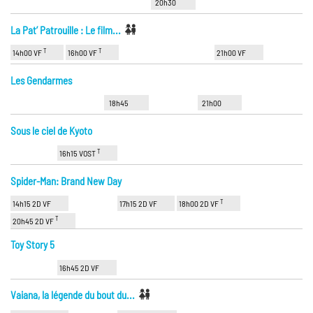
20h30
La Pat’ Patrouille : Le film...
T
T
14h00 VF
16h00 VF
21h00 VF
Les Gendarmes
18h45
21h00
Sous le ciel de Kyoto
T
16h15 VOST
Spider-Man: Brand New Day
T
14h15 2D VF
17h15 2D VF
18h00 2D VF
T
20h45 2D VF
Toy Story 5
16h45 2D VF
Vaiana, la légende du bout du...