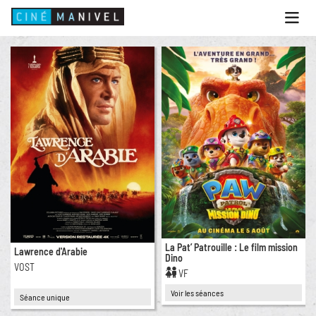
Ouvri
le
menu
ACCUEIL
PROGRAMME
ANIMATIONS
CINÉ CAFÉ | RESTAURANT
PRESTATIONS
INFOS PRATIQUES
La Pat’ Patrouille : Le film mission
Lawrence d'Arabie
Dino
VOST
VF
Voir les séances
Séance unique