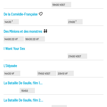
19h00 VOST
De la Comédie-Française
T
T
14h30
21h00
Des Minions et des monstres
14h00 2D VF
16h30 2D VF
I Want Your Sex
21h00 VOST
L'Odyssée
14h30 VF
17h50 VOST
20h10 VF
La Bataille De Gaulle, film 1...
15h50
La Bataille De Gaulle, film 2...